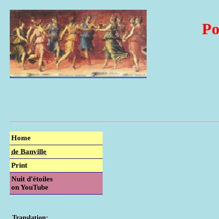
Po
Home
de Banville
Print
Nuit d'étoiles
on YouTube
Translation: